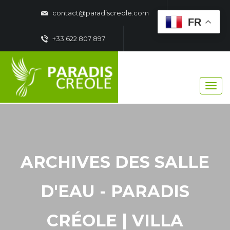
contact@paradiscreole.com
FR
+33 622 807 897
ARCHIVES DES SALLE
D'EAU - PARADIS
CRÉOLE | VILLA